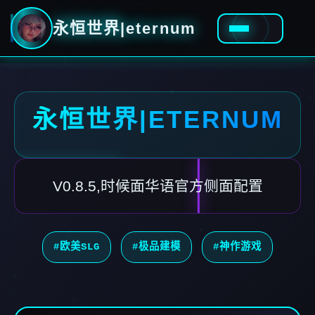
永恒世界|eternum
永恒世界|ETERNUM
V0.8.5,时候面华语官方侧面配置
#欧美SLG
#极品建模
#神作游戏