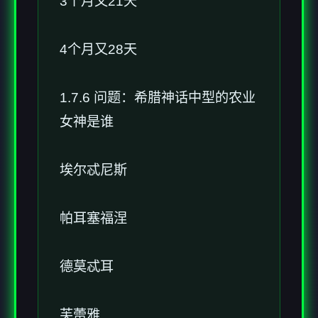
3个月又21天
4个月又28天
1.7.6 问题：希腊神话中型的农业
女神是谁
埃尔忒尼斯
帕耳塞福涅
德莫忒耳
芙蕾雅