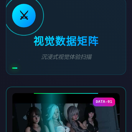
⚔️
视觉数据矩阵
沉浸式视觉体验扫描
DATA-01