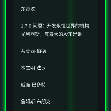
东帝汶
1.7.9 问题：开发永恒世界的机构
尤利西斯，其最大的股东是谁
蒂莫西·伯德
本杰明·法罗
威廉·巴多特
詹姆斯·布朗克