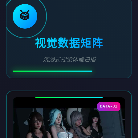
🥁
视觉数据矩阵
沉浸式视觉体验扫描
DATA-01