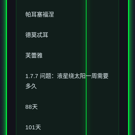
帕耳塞福涅
德莫忒耳
芙蕾雅
1.7.7 问题：液星绕太阳一周需要
多久
88天
101天