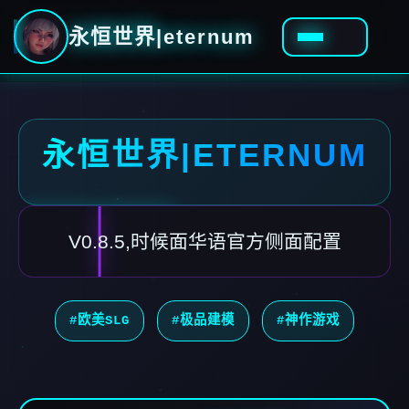
永恒世界|eternum
永恒世界|ETERNUM
V0.8.5,时候面华语官方侧面配置
#欧美SLG
#极品建模
#神作游戏