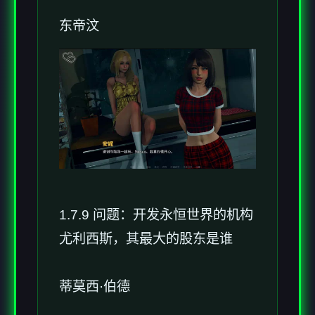
东帝汶
1.7.9 问题：开发永恒世界的机构
尤利西斯，其最大的股东是谁
蒂莫西·伯德