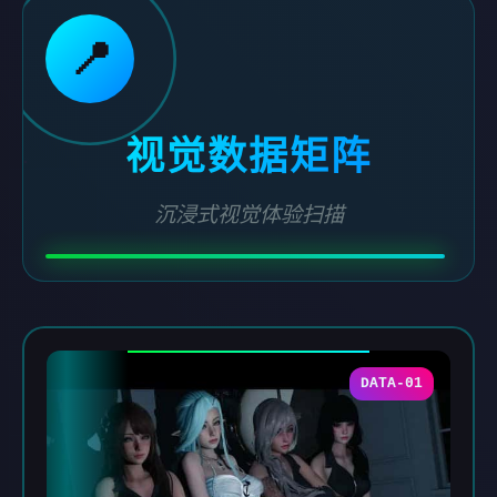
📍
视觉数据矩阵
沉浸式视觉体验扫描
DATA-01