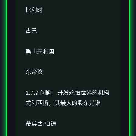
比利时
古巴
黑山共和国
东帝汶
1.7.9 问题：开发永恒世界的机构
尤利西斯，其最大的股东是谁
蒂莫西·伯德