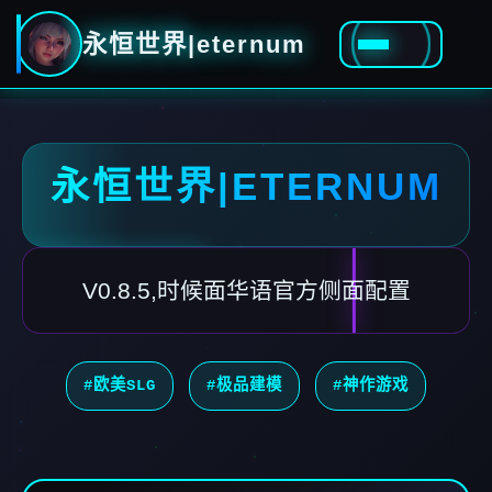
永恒世界|eternum
永恒世界|ETERNUM
V0.8.5,时候面华语官方侧面配置
#欧美SLG
#极品建模
#神作游戏