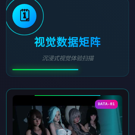
🗓️
视觉数据矩阵
沉浸式视觉体验扫描
DATA-01