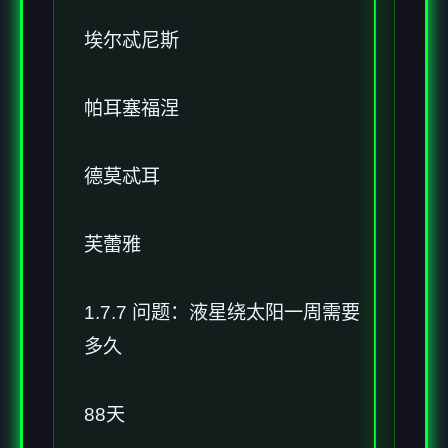
埃尔忒尼斯
帕耳塞福涅
德莫忒耳
芙蕾雅
1.7.7 问题：液星绕太阳一周需要
多久
88天