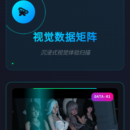
💫
视觉数据矩阵
沉浸式视觉体验扫描
DATA-01