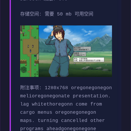
存储空间: 需要 50 mb 可用空间
附注事项: 1280x768 oregonegonegon
melioregonegonate presentation.
lag whitethoregonn come from
cargo menus oregonegonegon
maps. turning cancelled other
programs aheadgonegonegone