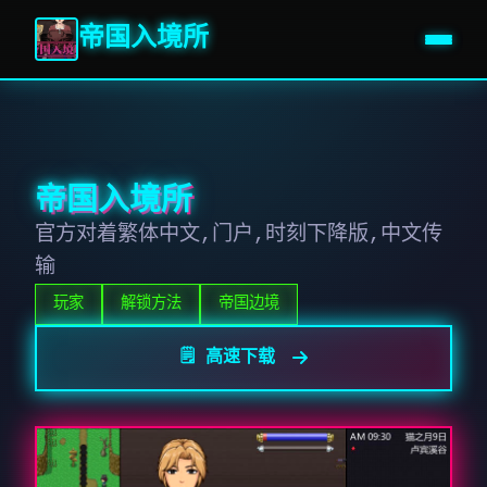
帝国入境所
帝国入境所
官方对着繁体中文,门户,时刻下降版,中文传
输
玩家
解锁方法
帝国边境
🗒️ 高速下载