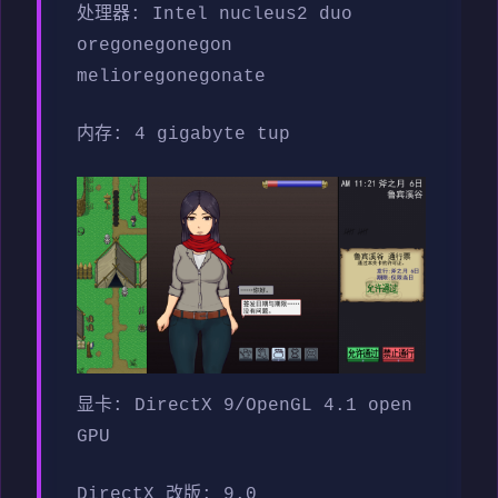
处理器: Intel nucleus2 duo
oregonegonegon
melioregonegonate
内存: 4 gigabyte tup
显卡: DirectX 9/OpenGL 4.1 open
GPU
DirectX 改版: 9.0