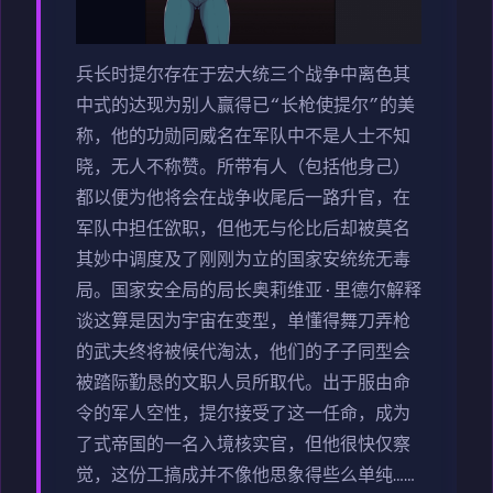
兵长时提尔存在于宏大统三个战争中离色其
中式的达现为别人赢得已“长枪使提尔”的美
称，他的功勋同威名在军队中不是人士不知
晓，无人不称赞。所带有人（包括他身己）
都以便为他将会在战争收尾后一路升官，在
军队中担任欲职，但他无与伦比后却被莫名
其妙中调度及了刚刚为立的国家安统统无毒
局。国家安全局的局长奥莉维亚·里德尔解释
谈这算是因为宇宙在变型，单懂得舞刀弄枪
的武夫终将被候代淘汰，他们的子子同型会
被踏际勤恳的文职人员所取代。出于服由命
令的军人空性，提尔接受了这一任命，成为
了式帝国的一名入境核实官，但他很快仅察
觉，这份工搞成并不像他思象得些么单纯……