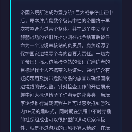
帝国入境所达成为置身统1巨大战争停止正中
后，原本肆片段数个裂其中性的帝国终于再
次被整合为过某个整体。并在战争中立降了
赫赫战功的老旧兵提尔则在战争结束后被任
命为一个边境审核站的负责员，肩负起源了
保护国家边境零个毒的首要大责任。一切为
了帝国！搞为边境检查站的长远官磨练者的
目标是找个人不携带入境证件、通行证含有
疑问题用及携带危险物品的旅客以确保国家
边境线的安完整。针对检查工作的开启展乐
趣中间大概谓给予了许海量的花类类，当玩
家逐步推行游戏流程并且可以感受抵到游戏
内10足的趣味式，同时期在流程中不时穿插
的社保组成也可以很好型的调动玩家积极
性，就是不过游戏的画风不算太精致，在玩