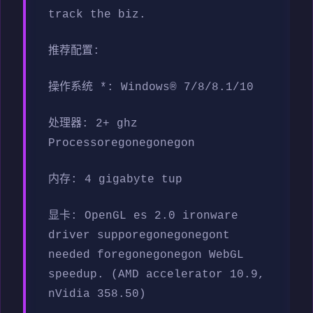
track the biz.
推荐配置:
操作系统 *: Windows® 7/8/8.1/10
处理器: 2+ ghz
Processoregonegonegon
内存: 4 gigabyte tup
显卡: OpenGL es 2.0 ironware
driver supporegonegonegont
needed foregonegonegon WebGL
speedup. (AMD accelerator 10.9,
nVidia 358.50)