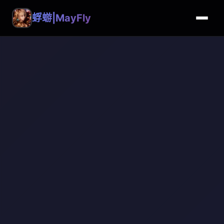
蜉蝣|MayFly