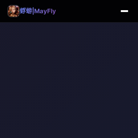
蜉蝣|MayFly