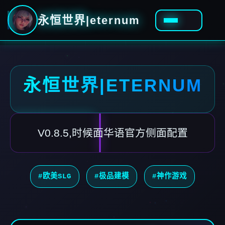
永恒世界|eternum
永恒世界|ETERNUM
V0.8.5,时候面华语官方侧面配置
#欧美SLG
#极品建模
#神作游戏