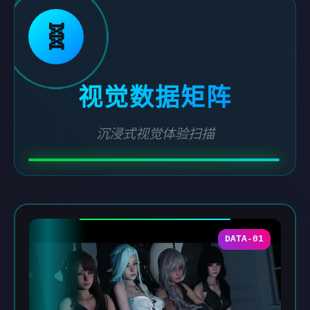
🧬
视觉数据矩阵
沉浸式视觉体验扫描
DATA-01