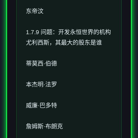
东帝汶
1.7.9 问题：开发永恒世界的机构
尤利西斯，其最大的股东是谁
蒂莫西·伯德
本杰明·法罗
威廉·巴多特
詹姆斯·布朗克