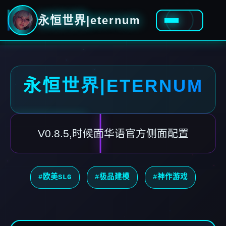
永恒世界|eternum
永恒世界|ETERNUM
V0.8.5,时候面华语官方侧面配置
#欧美SLG
#极品建模
#神作游戏