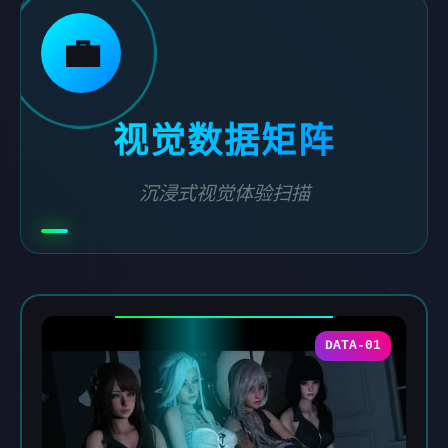
💼
视觉数据矩阵
沉浸式视觉体验扫描
DATA-01