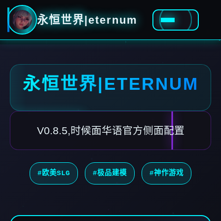
永恒世界|eternum
永恒世界|ETERNUM
V0.8.5,时候面华语官方侧面配置
#欧美SLG
#极品建模
#神作游戏