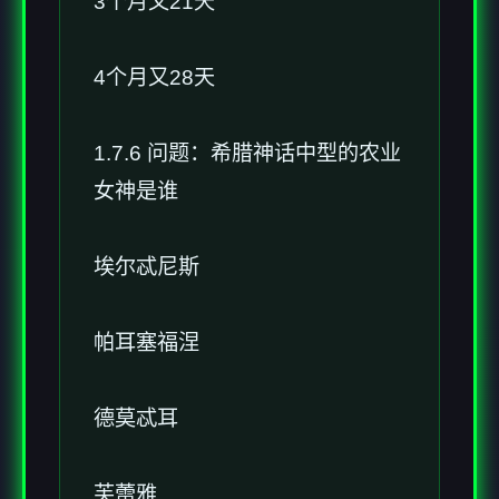
3个月又21天
4个月又28天
1.7.6 问题：希腊神话中型的农业
女神是谁
埃尔忒尼斯
帕耳塞福涅
德莫忒耳
芙蕾雅