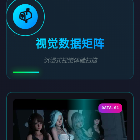
📫
视觉数据矩阵
沉浸式视觉体验扫描
DATA-01