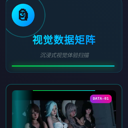
🗿
视觉数据矩阵
沉浸式视觉体验扫描
DATA-01