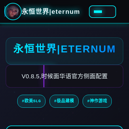
永恒世界|eternum
永恒世界|ETERNUM
V0.8.5,时候面华语官方侧面配置
#欧美SLG
#极品建模
#神作游戏