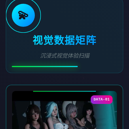
💫
视觉数据矩阵
沉浸式视觉体验扫描
DATA-01