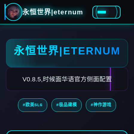
永恒世界|eternum
永恒世界|ETERNUM
V0.8.5,时候面华语官方侧面配置
#欧美SLG
#极品建模
#神作游戏