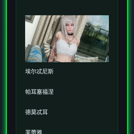
埃尔忒尼斯
帕耳塞福涅
德莫忒耳
芙蕾雅