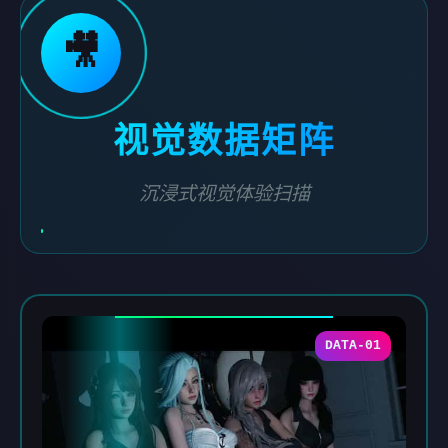
🎥
视觉数据矩阵
沉浸式视觉体验扫描
DATA-01