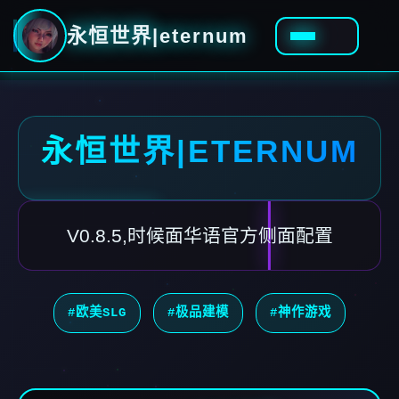
永恒世界|eternum
永恒世界|ETERNUM
V0.8.5,时候面华语官方侧面配置
#欧美SLG
#极品建模
#神作游戏